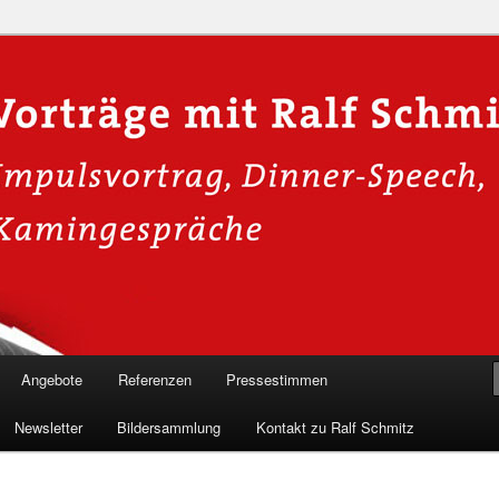
n in die Welt der Cybersicherheit mit Ralf Schmitz. Erleben Sie Live-
Einblicke & schützen Sie sich effektiv.
 Experte für Hackervorträge &
Shows 🛡️
Angebote
Referenzen
Pressestimmen
Newsletter
Bildersammlung
Kontakt zu Ralf Schmitz