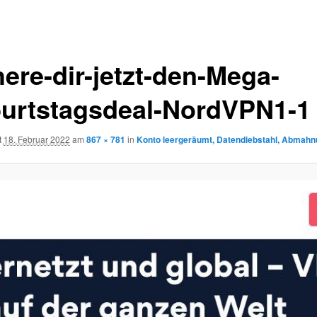
here-dir-jetzt-den-Mega-
urtstagsdeal-NordVPN1-1
t
18. Februar 2022
am
867 × 781
in
Konto leergeräumt, Datendiebstahl, Abmah