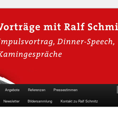
n in die Welt der Cybersicherheit mit Ralf Schmitz. Erleben Sie Live-
Einblicke & schützen Sie sich effektiv.
 Experte für Hackervorträge &
 Shows
Angebote
Referenzen
Pressestimmen
Newsletter
Bildersammlung
Kontakt zu Ralf Schmitz