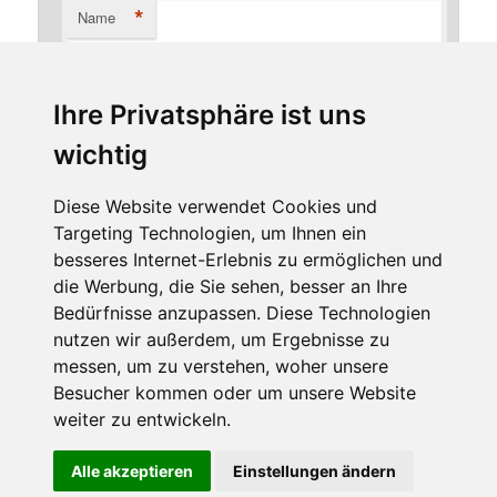
*
Name
Ihre Privatsphäre ist uns
*
E-Mail-Adresse
wichtig
Diese Website verwendet Cookies und
Targeting Technologien, um Ihnen ein
Website
besseres Internet-Erlebnis zu ermöglichen und
die Werbung, die Sie sehen, besser an Ihre
Bedürfnisse anzupassen. Diese Technologien
nutzen wir außerdem, um Ergebnisse zu
messen, um zu verstehen, woher unsere
Besucher kommen oder um unsere Website
weiter zu entwickeln.
Diese Website benutzt Cookies. Wenn du die Website weiter
Alle akzeptieren
Einstellungen ändern
Stolz präsentiert von WordPress
nutzt, gehen wir von deinem Einverständnis aus.