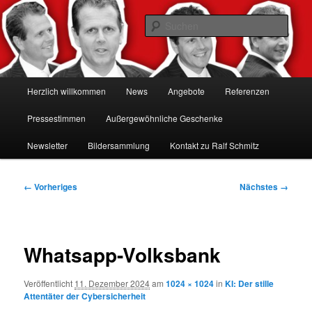
Zum
Hacker-Vorträge, Tauchen Sie ein in die Welt der Cybersicherheit mit Ralf
Schmitz. Erleben Sie Live-Hacking, gewinnen Sie wertvolle Einblicke &
primären
Such
schützen Sie sich effektiv.
Inhalt
springen
Ralf Schmitz: Experte für
Hackervorträge & Live-Hacking
Hauptmenü
Herzlich willkommen
News
Angebote
Referenzen
Shows
Pressestimmen
Außergewöhnliche Geschenke
Newsletter
Bildersammlung
Kontakt zu Ralf Schmitz
Bilder-
← Vorheriges
Nächstes →
Navigation
Whatsapp-Volksbank
Veröffentlicht
11. Dezember 2024
am
1024 × 1024
in
KI: Der stille
Attentäter der Cybersicherheit