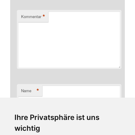
*
Kommentar
*
Name
Ihre Privatsphäre ist uns
*
E-Mail-Adresse
wichtig