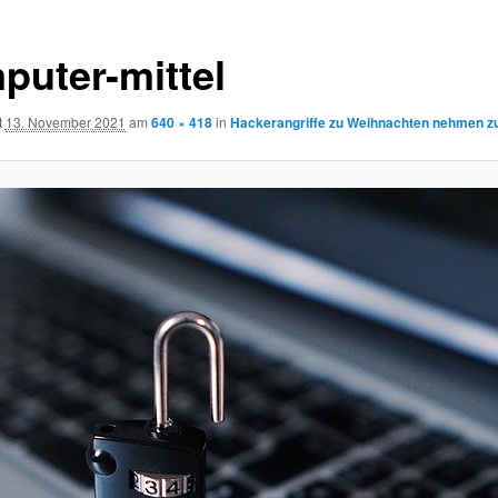
puter-mittel
t
13. November 2021
am
640 × 418
in
Hackerangriffe zu Weihnachten nehmen z