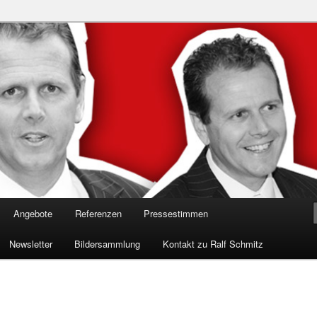
n in die Welt der Cybersicherheit mit Ralf Schmitz. Erleben Sie Live-
Einblicke & schützen Sie sich effektiv.
 Experte für Hackervorträge &
Shows 🛡️
Angebote
Referenzen
Pressestimmen
Newsletter
Bildersammlung
Kontakt zu Ralf Schmitz