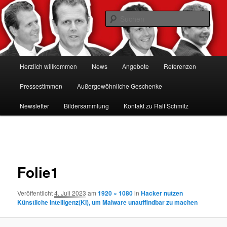
Zum
Hacker-Vorträge, Tauchen Sie ein in die Welt der Cybersicherheit mit Ralf
Schmitz. Erleben Sie Live-Hacking, gewinnen Sie wertvolle Einblicke &
primären
Such
schützen Sie sich effektiv.
Inhalt
springen
Ralf Schmitz: Experte für
Hackervorträge & Live-Hacking
Hauptmenü
Herzlich willkommen
News
Angebote
Referenzen
Shows
Pressestimmen
Außergewöhnliche Geschenke
Newsletter
Bildersammlung
Kontakt zu Ralf Schmitz
Bilder-
Navigation
Folie1
Veröffentlicht
4. Juli 2023
am
1920 × 1080
in
Hacker nutzen
Künstliche Intelligenz(KI), um Malware unauffindbar zu machen