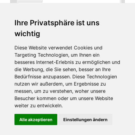
Ihre Privatsphäre ist uns
*
E-Mail-Adresse
wichtig
Diese Website verwendet Cookies und
Targeting Technologien, um Ihnen ein
Website
besseres Internet-Erlebnis zu ermöglichen und
die Werbung, die Sie sehen, besser an Ihre
Bedürfnisse anzupassen. Diese Technologien
nutzen wir außerdem, um Ergebnisse zu
messen, um zu verstehen, woher unsere
Besucher kommen oder um unsere Website
weiter zu entwickeln.
Diese Website benutzt Cookies. Wenn du die Website weiter
Alle akzeptieren
Einstellungen ändern
Stolz präsentiert von WordPress
nutzt, gehen wir von deinem Einverständnis aus.
OK