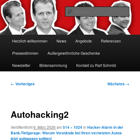
Zum
Hacker-Vorträge, Tauchen Sie ein in die Welt der Cybersicherheit mit Ralf
Schmitz. Erleben Sie Live-Hacking, gewinnen Sie wertvolle Einblicke &
primären
Such
schützen Sie sich effektiv.
Inhalt
springen
Ralf Schmitz: Experte für
Hackervorträge & Live-Hacking
Hauptmenü
Herzlich willkommen
News
Angebote
Referenzen
Shows
Pressestimmen
Außergewöhnliche Geschenke
Newsletter
Bildersammlung
Kontakt zu Ralf Schmitz
Bilder-
← Vorheriges
Nächstes →
Navigation
Autohacking2
Veröffentlicht
6. März 2026
am
514 × 1024
in
Hacker-Alarm in der
Bank-Tiefgarage: Warum Vorstände bei ihren vernetzten Autos
jetzt aufpassen sollten!