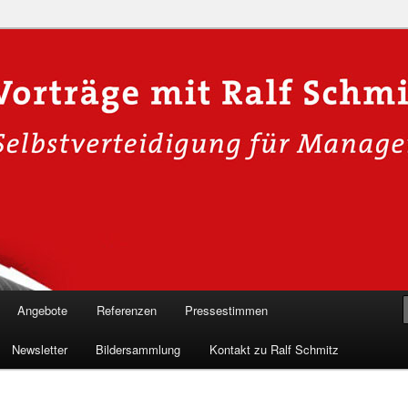
n in die Welt der Cybersicherheit mit Ralf Schmitz. Erleben Sie Live-
Einblicke & schützen Sie sich effektiv.
 Experte für Hackervorträge &
 Shows
Angebote
Referenzen
Pressestimmen
Newsletter
Bildersammlung
Kontakt zu Ralf Schmitz