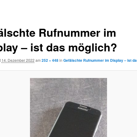
älschte Rufnummer im
play – ist das möglich?
t
14. Dezember 2022
am
252 × 448
in
Gefälschte Rufnummer im Display – ist d