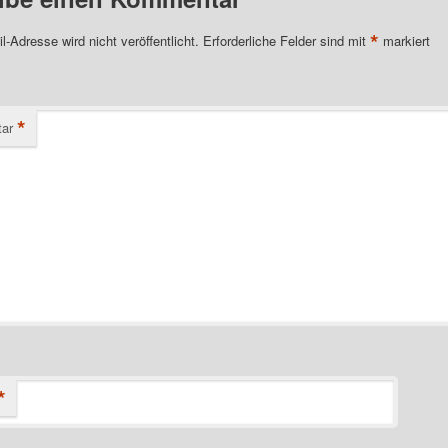
*
l-Adresse wird nicht veröffentlicht.
Erforderliche Felder sind mit
markiert
*
ar
*