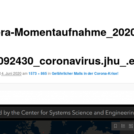
ra-Momentaufnahme_2020
092430_coronavirus.jhu_.
t
4. Juni 2020
am
1573 × 865
in
Gefährlicher Mails in der Corona-Krise!