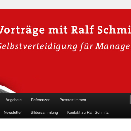
n in die Welt der Cybersicherheit mit Ralf Schmitz. Erleben Sie Live-
Einblicke & schützen Sie sich effektiv.
 Experte für Hackervorträge &
Shows 🛡️
Angebote
Referenzen
Pressestimmen
Newsletter
Bildersammlung
Kontakt zu Ralf Schmitz