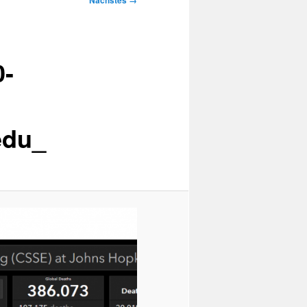
Nächstes →
-
edu_