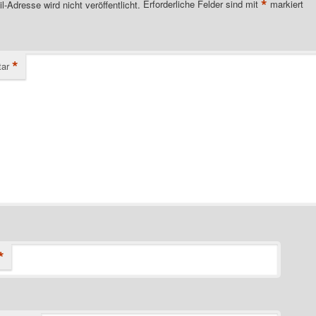
*
l-Adresse wird nicht veröffentlicht.
Erforderliche Felder sind mit
markiert
*
ar
*