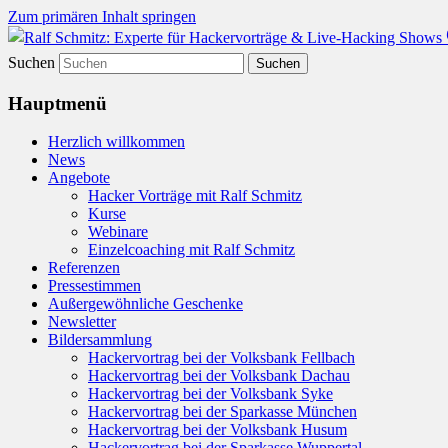
Zum primären Inhalt springen
Hacker-Vorträge, Tauchen Sie ein in die W
Ralf Schmitz: Experte für Hack
Suchen
wertvolle Einblicke & schützen Sie sich eff
Hauptmenü
Herzlich willkommen
News
Angebote
Hacker Vorträge mit Ralf Schmitz
Kurse
Webinare
Einzelcoaching mit Ralf Schmitz
Referenzen
Pressestimmen
Außergewöhnliche Geschenke
Newsletter
Bildersammlung
Hackervortrag bei der Volksbank Fellbach
Hackervortrag bei der Volksbank Dachau
Hackervortrag bei der Volksbank Syke
Hackervortrag bei der Sparkasse München
Hackervortrag bei der Volksbank Husum
Hackervortrag bei der Sparkasse Wuppertal