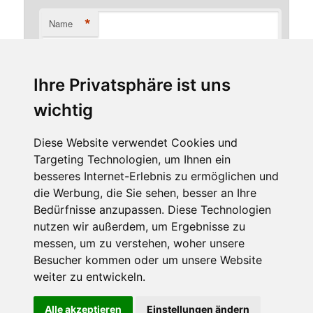
*
Name
Ihre Privatsphäre ist uns
*
E-Mail-Adresse
wichtig
Diese Website verwendet Cookies und
Targeting Technologien, um Ihnen ein
Website
besseres Internet-Erlebnis zu ermöglichen und
die Werbung, die Sie sehen, besser an Ihre
Bedürfnisse anzupassen. Diese Technologien
nutzen wir außerdem, um Ergebnisse zu
messen, um zu verstehen, woher unsere
Besucher kommen oder um unsere Website
weiter zu entwickeln.
Diese Website benutzt Cookies. Wenn du die Website weiter
Alle akzeptieren
Einstellungen ändern
Stolz präsentiert von WordPress