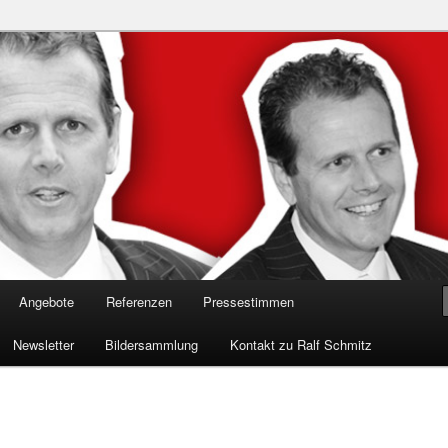
n in die Welt der Cybersicherheit mit Ralf Schmitz. Erleben Sie Live-
Einblicke & schützen Sie sich effektiv.
 Experte für Hackervorträge &
Shows 🛡️
Angebote
Referenzen
Pressestimmen
Newsletter
Bildersammlung
Kontakt zu Ralf Schmitz