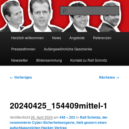
Zum
Hacker-Vorträge, Tauchen Sie ein in die Welt der Cybersicherheit mit Ralf
Schmitz. Erleben Sie Live-Hacking, gewinnen Sie wertvolle Einblicke &
primären
Such
schützen Sie sich effektiv.
Inhalt
springen
Ralf Schmitz: Experte für
Hackervorträge & Live-Hacking
Hauptmenü
Herzlich willkommen
News
Angebote
Referenzen
Shows
Pressestimmen
Außergewöhnliche Geschenke
Newsletter
Bildersammlung
Kontakt zu Ralf Schmitz
Bilder-
← Vorheriges
Nächstes →
Navigation
20240425_154409mittel-1
Veröffentlicht
26. April 2024
am
448 × 202
in
Ralf Schmitz, der
renommierte Cyber-Sicherheitsexperte, hielt gestern einen
aufschlussreichen Hacker-Vortrag