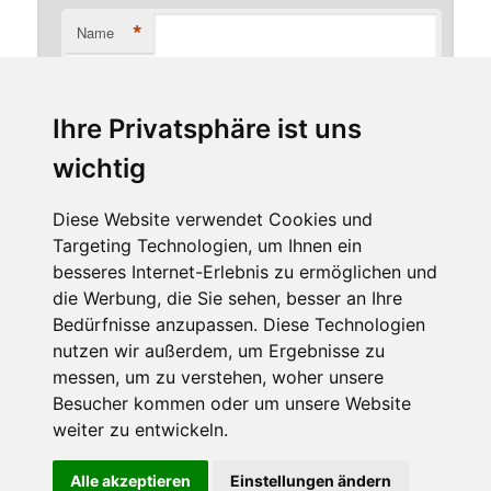
*
Name
Ihre Privatsphäre ist uns
*
E-Mail-Adresse
wichtig
Diese Website verwendet Cookies und
Targeting Technologien, um Ihnen ein
Website
besseres Internet-Erlebnis zu ermöglichen und
die Werbung, die Sie sehen, besser an Ihre
Bedürfnisse anzupassen. Diese Technologien
nutzen wir außerdem, um Ergebnisse zu
messen, um zu verstehen, woher unsere
Besucher kommen oder um unsere Website
weiter zu entwickeln.
Diese Website benutzt Cookies. Wenn du die Website weiter
Alle akzeptieren
Einstellungen ändern
Stolz präsentiert von WordPress