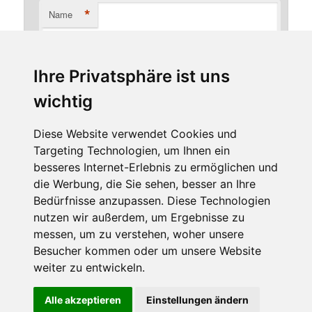
*
Name
Ihre Privatsphäre ist uns
*
E-Mail-Adresse
wichtig
Diese Website verwendet Cookies und
Targeting Technologien, um Ihnen ein
Website
besseres Internet-Erlebnis zu ermöglichen und
die Werbung, die Sie sehen, besser an Ihre
Bedürfnisse anzupassen. Diese Technologien
nutzen wir außerdem, um Ergebnisse zu
messen, um zu verstehen, woher unsere
Besucher kommen oder um unsere Website
weiter zu entwickeln.
Diese Website benutzt Cookies. Wenn du die Website weiter
Alle akzeptieren
Einstellungen ändern
Stolz präsentiert von WordPress
nutzt, gehen wir von deinem Einverständnis aus.