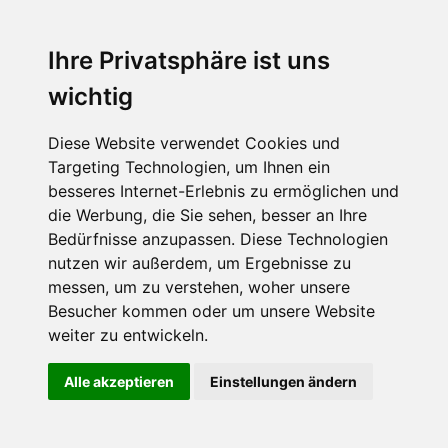
Ihre Privatsphäre ist uns
wichtig
Diese Website verwendet Cookies und
Targeting Technologien, um Ihnen ein
besseres Internet-Erlebnis zu ermöglichen und
Dieser Eintrag wurde von
admin
veröffentlicht. Setze ein Lesezeichen
die Werbung, die Sie sehen, besser an Ihre
für den
Permalink
.
Bedürfnisse anzupassen. Diese Technologien
nutzen wir außerdem, um Ergebnisse zu
messen, um zu verstehen, woher unsere
Besucher kommen oder um unsere Website
weiter zu entwickeln.
Stolz präsentiert von WordPress
Diese Website benutzt Cookies. Wenn du die Website weiter
Alle akzeptieren
Einstellungen ändern
nutzt, gehen wir von deinem Einverständnis aus.
OK